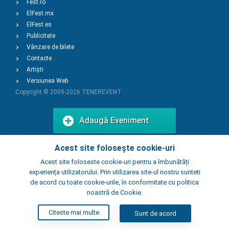
Fest.ro
ElFest.mx
ElFest.es
Publicitate
Vânzare de bilete
Contacte
Artiști
Versiunea Web
Copyright © 2009-2026
TENEREVENT
Adaugă Eveniment
Acest site folosește cookie-uri
Adaugă Local
Acest site foloseste cookie-uri pentru a îmbunătăți
experiența utilizatorului. Prin utilizarea site-ul nostru sunteti
de acord cu toate cookie-urile, în conformitate cu politica
noastră de Cookie.
Citeste mai multe
Sunt de acord