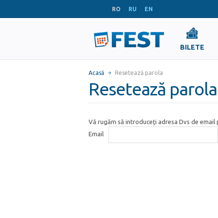
RO
RU
EN
BILETE
Acasă
Resetează parola
Resetează parola
Vă rugăm să introduceți adresa Dvs de email p
Email