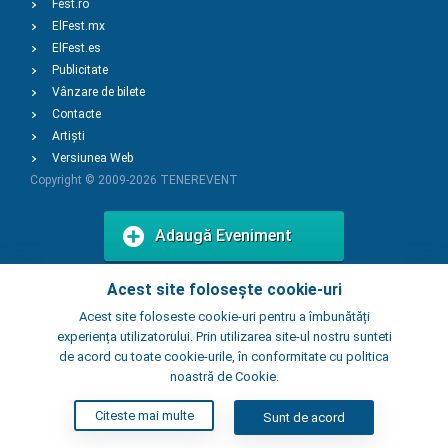
Fest.ro
ElFest.mx
ElFest.es
Publicitate
Vânzare de bilete
Contacte
Artiști
Versiunea Web
Copyright © 2009-2026
TENEREVENT
Adaugă Eveniment
Acest site folosește cookie-uri
Adaugă Local
Acest site foloseste cookie-uri pentru a îmbunătăți
experiența utilizatorului. Prin utilizarea site-ul nostru sunteti
de acord cu toate cookie-urile, în conformitate cu politica
noastră de Cookie.
Citeste mai multe
Sunt de acord