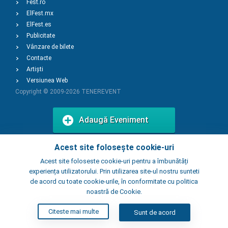
Fest.ro
ElFest.mx
ElFest.es
Publicitate
Vânzare de bilete
Contacte
Artiști
Versiunea Web
Copyright © 2009-2026
TENEREVENT
Adaugă Eveniment
Acest site folosește cookie-uri
Adaugă Local
Acest site foloseste cookie-uri pentru a îmbunătăți
experiența utilizatorului. Prin utilizarea site-ul nostru sunteti
de acord cu toate cookie-urile, în conformitate cu politica
noastră de Cookie.
Citeste mai multe
Sunt de acord