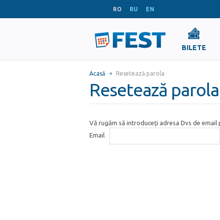
RO
RU
EN
BILETE
Acasă
Resetează parola
Resetează parola
Vă rugăm să introduceți adresa Dvs de email p
Email