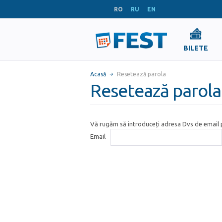
RO
RU
EN
BILETE
Acasă
Resetează parola
Resetează parola
Vă rugăm să introduceți adresa Dvs de email p
Email