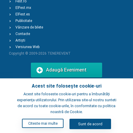
Fest.ro
ElFest.mx
ElFest.es
Publicitate
Vânzare de bilete
Contacte
Artiști
Versiunea Web
Copyright © 2009-2026
TENEREVENT
Adaugă Eveniment
Acest site folosește cookie-uri
Adaugă Local
Acest site foloseste cookie-uri pentru a îmbunătăți
experiența utilizatorului. Prin utilizarea site-ul nostru sunteti
de acord cu toate cookie-urile, în conformitate cu politica
noastră de Cookie.
Citeste mai multe
Sunt de acord