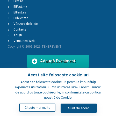
Fest.ro
ElFest.mx
ElFest.es
Publicitate
Vânzare de bilete
Contacte
Artiști
Versiunea Web
Copyright © 2009-2026
TENEREVENT
Adaugă Eveniment
Acest site folosește cookie-uri
Adaugă Local
Acest site foloseste cookie-uri pentru a îmbunătăți
experiența utilizatorului. Prin utilizarea site-ul nostru sunteti
de acord cu toate cookie-urile, în conformitate cu politica
noastră de Cookie.
Citeste mai multe
Sunt de acord