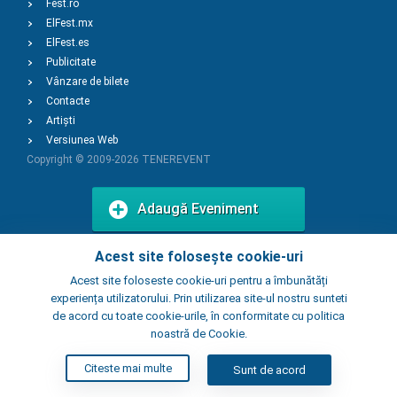
Fest.ro
ElFest.mx
ElFest.es
Publicitate
Vânzare de bilete
Contacte
Artiști
Versiunea Web
Copyright © 2009-2026
TENEREVENT
Adaugă Eveniment
Acest site folosește cookie-uri
Adaugă Local
Acest site foloseste cookie-uri pentru a îmbunătăți
experiența utilizatorului. Prin utilizarea site-ul nostru sunteti
de acord cu toate cookie-urile, în conformitate cu politica
noastră de Cookie.
Citeste mai multe
Sunt de acord