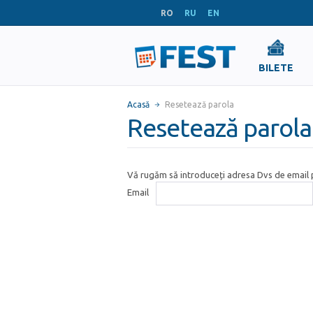
RO
RU
EN
BILETE
Acasă
Resetează parola
Resetează parola
Vă rugăm să introduceți adresa Dvs de email p
Email