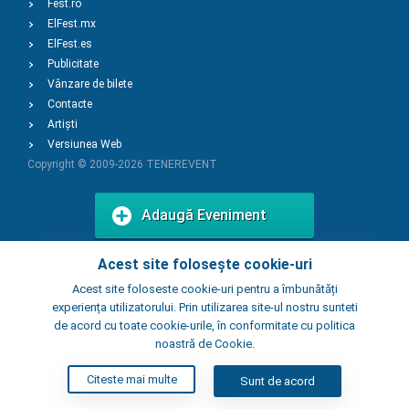
Fest.ro
ElFest.mx
ElFest.es
Publicitate
Vânzare de bilete
Contacte
Artiști
Versiunea Web
Copyright © 2009-2026
TENEREVENT
Adaugă Eveniment
Acest site folosește cookie-uri
Adaugă Local
Acest site foloseste cookie-uri pentru a îmbunătăți
experiența utilizatorului. Prin utilizarea site-ul nostru sunteti
de acord cu toate cookie-urile, în conformitate cu politica
noastră de Cookie.
Citeste mai multe
Sunt de acord