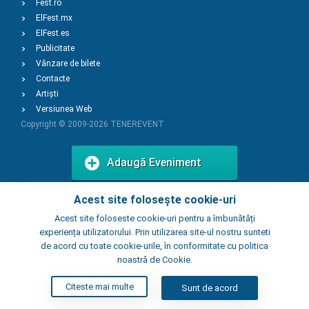
Fest.ro
ElFest.mx
ElFest.es
Publicitate
Vânzare de bilete
Contacte
Artiști
Versiunea Web
Copyright © 2009-2026
TENEREVENT
Adaugă Eveniment
Acest site folosește cookie-uri
Adaugă Local
Acest site foloseste cookie-uri pentru a îmbunătăți
experiența utilizatorului. Prin utilizarea site-ul nostru sunteti
de acord cu toate cookie-urile, în conformitate cu politica
noastră de Cookie.
Citeste mai multe
Sunt de acord