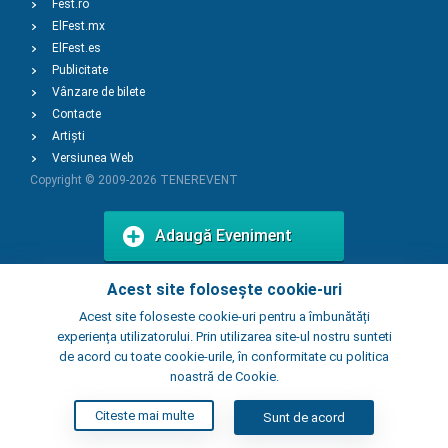
Fest.ro
ElFest.mx
ElFest.es
Publicitate
Vânzare de bilete
Contacte
Artiști
Versiunea Web
Copyright © 2009-2026
TENEREVENT
Adaugă Eveniment
Acest site folosește cookie-uri
Adaugă Local
Acest site foloseste cookie-uri pentru a îmbunătăți
experiența utilizatorului. Prin utilizarea site-ul nostru sunteti
de acord cu toate cookie-urile, în conformitate cu politica
noastră de Cookie.
Citeste mai multe
Sunt de acord