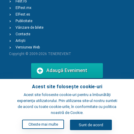
Fest.ro
ElFest.mx
ElFest.es
Publicitate
Vânzare de bilete
Contacte
Artiști
Versiunea Web
Copyright © 2009-2026
TENEREVENT
Adaugă Eveniment
Acest site folosește cookie-uri
Adaugă Local
Acest site foloseste cookie-uri pentru a îmbunătăți
experiența utilizatorului. Prin utilizarea site-ul nostru sunteti
de acord cu toate cookie-urile, în conformitate cu politica
noastră de Cookie.
Citeste mai multe
Sunt de acord