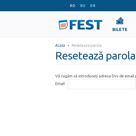
RO
RU
EN
BILETE
Acasă
Resetează parola
Resetează parola
Vă rugăm să introduceți adresa Dvs de email p
Email