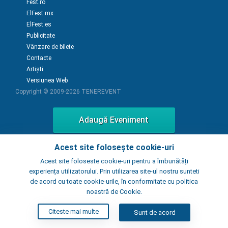
Fest.ro
ElFest.mx
ElFest.es
Publicitate
Vânzare de bilete
Contacte
Artiști
Versiunea Web
Copyright © 2009-2026
TENEREVENT
Adaugă Eveniment
Acest site folosește cookie-uri
Adaugă Local
Acest site foloseste cookie-uri pentru a îmbunătăți
experiența utilizatorului. Prin utilizarea site-ul nostru sunteti
de acord cu toate cookie-urile, în conformitate cu politica
noastră de Cookie.
Citeste mai multe
Sunt de acord