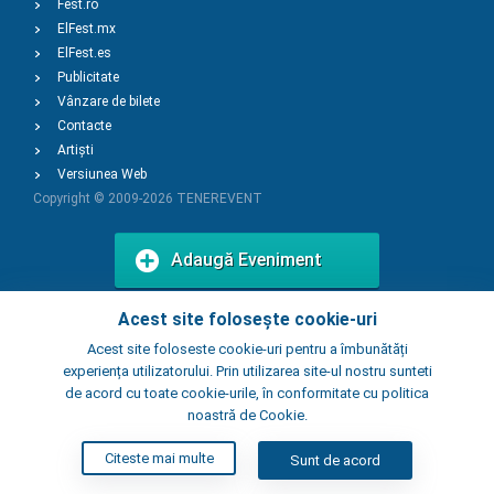
Fest.ro
ElFest.mx
ElFest.es
Publicitate
Vânzare de bilete
Contacte
Artiști
Versiunea Web
Copyright © 2009-2026
TENEREVENT
Adaugă Eveniment
Acest site folosește cookie-uri
Adaugă Local
Acest site foloseste cookie-uri pentru a îmbunătăți
experiența utilizatorului. Prin utilizarea site-ul nostru sunteti
de acord cu toate cookie-urile, în conformitate cu politica
noastră de Cookie.
Citeste mai multe
Sunt de acord