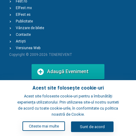
Fest.ro
ElFest.mx
ElFest.es
Publicitate
Vânzare de bilete
Contacte
Artiști
Versiunea Web
Copyright © 2009-2026
TENEREVENT
Adaugă Eveniment
Acest site folosește cookie-uri
Adaugă Local
Acest site foloseste cookie-uri pentru a îmbunătăți
experiența utilizatorului. Prin utilizarea site-ul nostru sunteti
de acord cu toate cookie-urile, în conformitate cu politica
noastră de Cookie.
Citeste mai multe
Sunt de acord