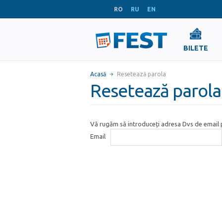
RO
RU
EN
BILETE
Acasă
Resetează parola
Resetează parola
Vă rugăm să introduceți adresa Dvs de email p
Email