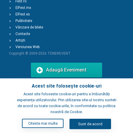
Fest.ro
ElFest.mx
ElFest.es
Publicitate
Vânzare de bilete
Contacte
Artiști
Versiunea Web
Copyright © 2009-2026
TENEREVENT
Adaugă Eveniment
Acest site folosește cookie-uri
Adaugă Local
Acest site foloseste cookie-uri pentru a îmbunătăți
experiența utilizatorului. Prin utilizarea site-ul nostru sunteti
de acord cu toate cookie-urile, în conformitate cu politica
noastră de Cookie.
Citeste mai multe
Sunt de acord