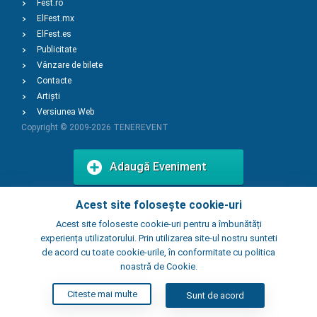
Fest.ro
ElFest.mx
ElFest.es
Publicitate
Vânzare de bilete
Contacte
Artiști
Versiunea Web
Copyright © 2009-2026
TENEREVENT
Adaugă Eveniment
Acest site folosește cookie-uri
Adaugă Local
Acest site foloseste cookie-uri pentru a îmbunătăți
experiența utilizatorului. Prin utilizarea site-ul nostru sunteti
de acord cu toate cookie-urile, în conformitate cu politica
noastră de Cookie.
Citeste mai multe
Sunt de acord