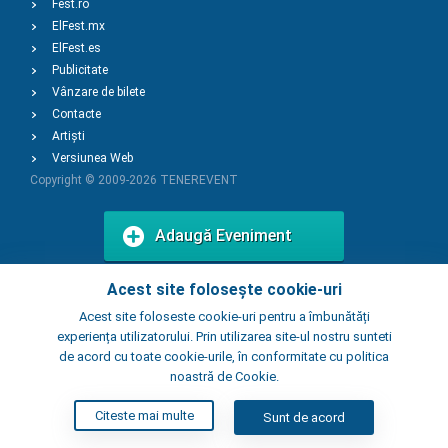
Fest.ro
ElFest.mx
ElFest.es
Publicitate
Vânzare de bilete
Contacte
Artiști
Versiunea Web
Copyright © 2009-2026
TENEREVENT
Adaugă Eveniment
Acest site folosește cookie-uri
Adaugă Local
Acest site foloseste cookie-uri pentru a îmbunătăți
experiența utilizatorului. Prin utilizarea site-ul nostru sunteti
de acord cu toate cookie-urile, în conformitate cu politica
noastră de Cookie.
Citeste mai multe
Sunt de acord