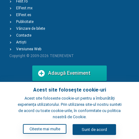
Fest.ro
ElFest.mx
ElFest.es
Publicitate
Vânzare de bilete
Contacte
Artiști
Versiunea Web
Copyright © 2009-2026
TENEREVENT
Adaugă Eveniment
Acest site folosește cookie-uri
Adaugă Local
Acest site foloseste cookie-uri pentru a îmbunătăți
experiența utilizatorului. Prin utilizarea site-ul nostru sunteti
de acord cu toate cookie-urile, în conformitate cu politica
noastră de Cookie.
Citeste mai multe
Sunt de acord