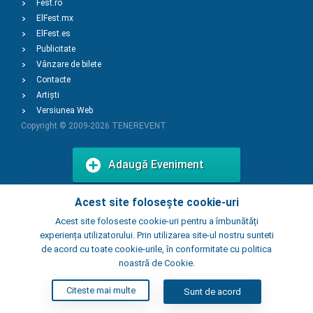
Fest.ro
ElFest.mx
ElFest.es
Publicitate
Vânzare de bilete
Contacte
Artiști
Versiunea Web
Copyright © 2009-2026
TENEREVENT
Adaugă Eveniment
Acest site folosește cookie-uri
Adaugă Local
Acest site foloseste cookie-uri pentru a îmbunătăți
experiența utilizatorului. Prin utilizarea site-ul nostru sunteti
de acord cu toate cookie-urile, în conformitate cu politica
noastră de Cookie.
Citeste mai multe
Sunt de acord